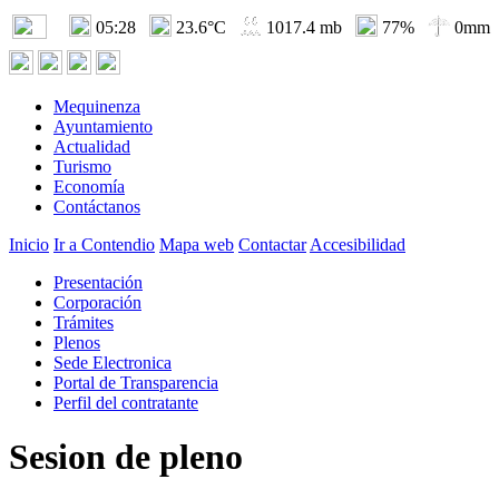
05:28
23.6°C
1017.4 mb
77%
0mm
Mequinenza
Ayuntamiento
Actualidad
Turismo
Economía
Contáctanos
Inicio
Ir a Contendio
Mapa web
Contactar
Accesibilidad
Presentación
Corporación
Trámites
Plenos
Sede Electronica
Portal de Transparencia
Perfil del contratante
Sesion de pleno