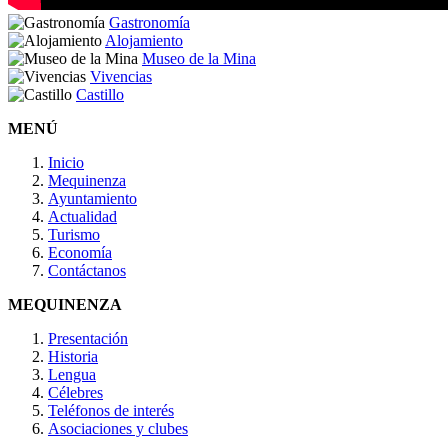
Gastronomía
Alojamiento
Museo de la Mina
Vivencias
Castillo
MENÚ
Inicio
Mequinenza
Ayuntamiento
Actualidad
Turismo
Economía
Contáctanos
MEQUINENZA
Presentación
Historia
Lengua
Célebres
Teléfonos de interés
Asociaciones y clubes