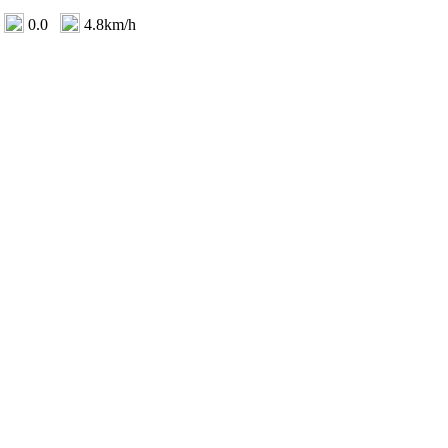
0.0
4.8km/h