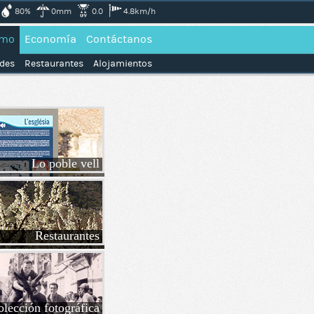
80%
0mm
0.0
4.8km/h
smo
Economía
Contáctanos
ades
Restaurantes
Alojamientos
Lo poble vell
Restaurantes
lección fotográfica