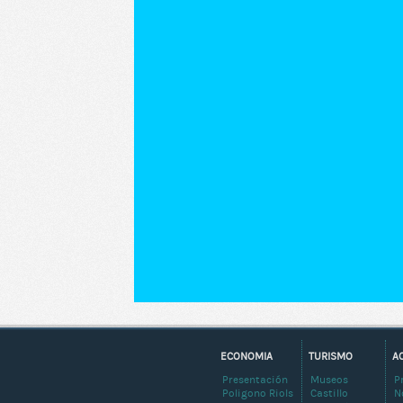
ECONOMIA
TURISMO
A
Presentación
Museos
P
Poligono Riols
Castillo
N