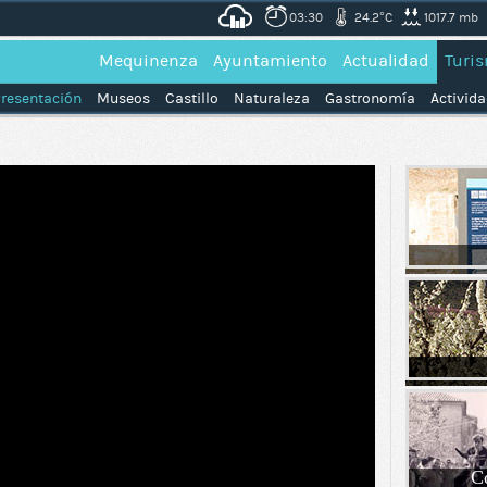
03:30
24.2°C
1017.7 mb
Mequinenza
Ayuntamiento
Actualidad
Turi
resentación
Museos
Castillo
Naturaleza
Gastronomía
Activid
Co