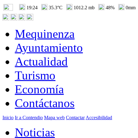
19:24
35.3°C
1012.2 mb
48%
0mm
Mequinenza
Ayuntamiento
Actualidad
Turismo
Economía
Contáctanos
Inicio
Ir a Contendio
Mapa web
Contactar
Accesibilidad
Noticias