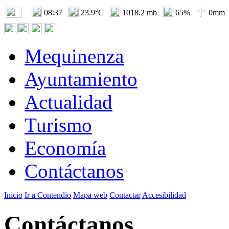
08:37
23.9°C
1018.2 mb
65%
0mm
Mequinenza
Ayuntamiento
Actualidad
Turismo
Economía
Contáctanos
Inicio
Ir a Contendio
Mapa web
Contactar
Accesibilidad
Contáctanos