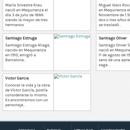
María Silvestre Riau
Miguel Ibarz Roc
nació en Mequinenza el
en Mequinenza el
día 3 de julio de 1886
Noviembre de 1.9
siendo la mayor de tres
dos o tres años 
hermanos.
se trasladó...
Santiago Estruga
Santiago Oliver
Santiago Estruga Aliaga,
Santiago Oliver S
nacido en Mequinenza
nació en Mequine
en 1910, emigró a
11 de agosto de 19
Barcelona...
seno de una apre
saga…
Víctor García
Conocer la vida y la obra
de Víctor García, podría
considerarse lo mismo.
Es encontrarnos con un
personaje...