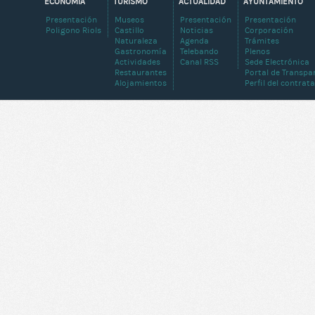
ECONOMIA
TURISMO
ACTUALIDAD
AYUNTAMIENTO
Presentación
Museos
Presentación
Presentación
Poligono Riols
Castillo
Noticias
Corporación
Naturaleza
Agenda
Trámites
Gastronomía
Telebando
Plenos
Actividades
Canal RSS
Sede Electrónica
Restaurantes
Portal de Transpa
Alojamientos
Perfil del contrat