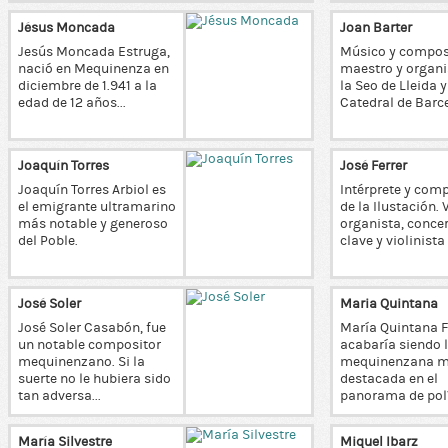
Jésus Moncada
Joan Barter
Jesús Moncada Estruga,
Músico y composi
nació en Mequinenza en
maestro y organi
diciembre de 1.941 a la
la Seo de Lleida y
edad de 12 años...
Catedral de Barc
Joaquín Torres
José Ferrer
Joaquín Torres Arbiol es
Intérprete y com
el emigrante ultramarino
de la Ilustación. 
más notable y generoso
organista, concer
del Poble.
clave y violinista
José Soler
Maria Quintana
José Soler Casabón, fue
María Quintana F
un notable compositor
acabaría siendo 
mequinenzano. Si la
mequinenzana 
suerte no le hubiera sido
destacada en el
tan adversa...
panorama de polít
María Silvestre
Miquel Ibarz