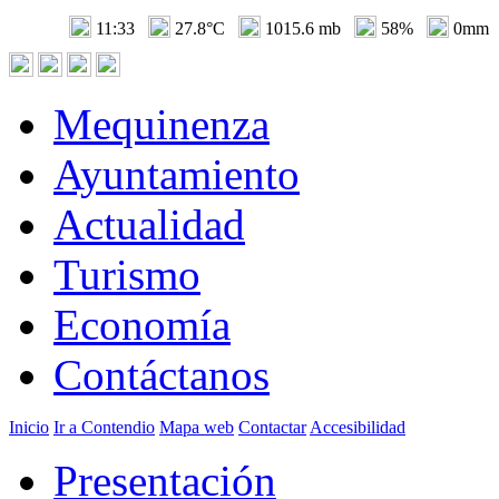
11:33
27.8°C
1015.6 mb
58%
0mm
Mequinenza
Ayuntamiento
Actualidad
Turismo
Economía
Contáctanos
Inicio
Ir a Contendio
Mapa web
Contactar
Accesibilidad
Presentación