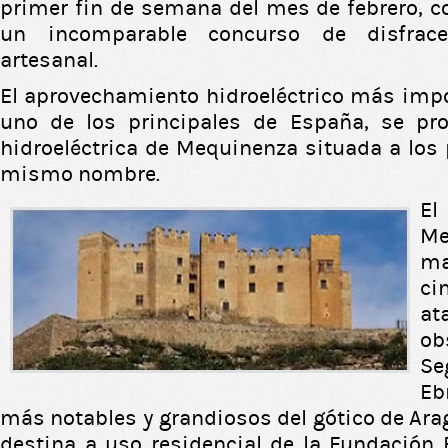
primer fin de semana del mes de febrero, co
un incomparable concurso de disfrace
artesanal.
El aprovechamiento hidroeléctrico más impo
uno de los principales de España, se pro
hidroeléctrica de Mequinenza situada a los 
mismo nombre.
E
Me
ma
ci
at
ob
Se
Eb
más notables y grandiosos del gótico de Ara
destina a uso residencial de la Fundación