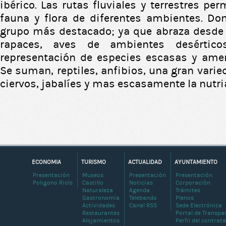
ibérico. Las rutas fluviales y terrestres pe
fauna y flora de diferentes ambientes. Do
grupo más destacado; ya que abraza desde 
rapaces, aves de ambientes desértic
representación de especies escasas y ame
Se suman, reptiles, anfibios, una gran vari
ciervos, jabalíes y mas escasamente la nutria
ECONOMIA
TURISMO
ACTUALIDAD
AYUNTAMIENTO
Presentación
Museos
Presentación
Presentación
Poligono Riols
Castillo
Noticias
Corporación
Naturaleza
Agenda
Trámites
Gastronomía
Telebando
Plenos
Actividades
Canal RSS
Sede Electrónica
Restaurantes
Portal de Transpa
Alojamientos
Perfil del contrat