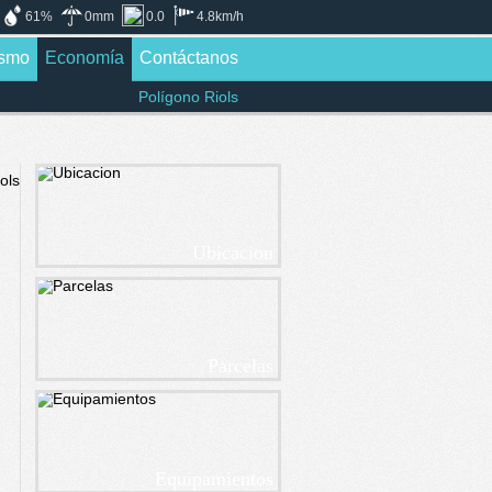
61%
0mm
0.0
4.8km/h
ismo
Economía
Contáctanos
Polígono Riols
Ubicacion
Parcelas
Equipamientos