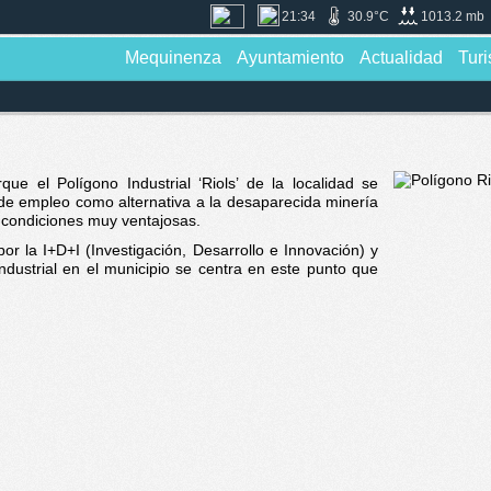
21:34
30.9°C
1013.2 mb
Mequinenza
Ayuntamiento
Actualidad
Tur
e el Polígono Industrial ‘Riols’ de la localidad se
de empleo como alternativa a la desaparecida minería
s condiciones muy ventajosas.
or la I+D+I (Investigación, Desarrollo e Innovación) y
ndustrial en el municipio se centra en este punto que