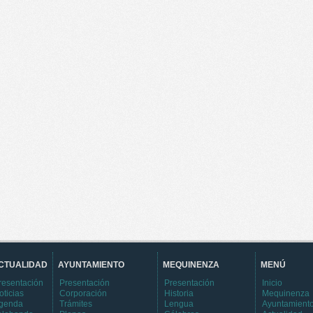
CTUALIDAD
AYUNTAMIENTO
MEQUINENZA
MENÚ
resentación
Presentación
Presentación
Inicio
oticias
Corporación
Historia
Mequinenza
genda
Trámites
Lengua
Ayuntamient