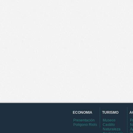
ECONOMIA
TURISMO
A
Presentación
Museos
P
Poligono Riols
Castillo
N
Naturaleza
A