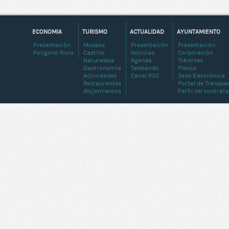
ECONOMIA
TURISMO
ACTUALIDAD
AYUNTAMIENTO
Presentación
Museos
Presentación
Presentación
Poligono Riols
Castillo
Noticias
Corporación
Naturaleza
Agenda
Trámites
Gastronomía
Telebando
Plenos
Actividades
Canal RSS
Sede Electrónica
Restaurantes
Portal de Transpa
Alojamientos
Perfil del contrat