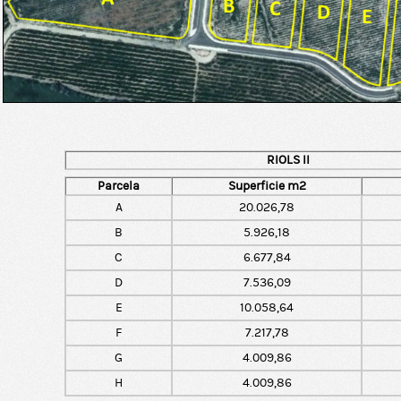
RIOLS II
Parcela
Superficie m2
A
20.026,78
B
5.926,18
C
6.677,84
D
7.536,09
E
10.058,64
F
7.217,78
G
4.009,86
H
4.009,86