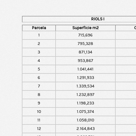
RIOLS I
Parcela
Superficie m2
1
715,696
2
795,328
3
871,134
4
953,867
5
1.041,441
6
1.291,933
7
1.339,534
8
1.232,897
9
1.198,233
10
1.075,374
11
1.058,010
12
2.164,843