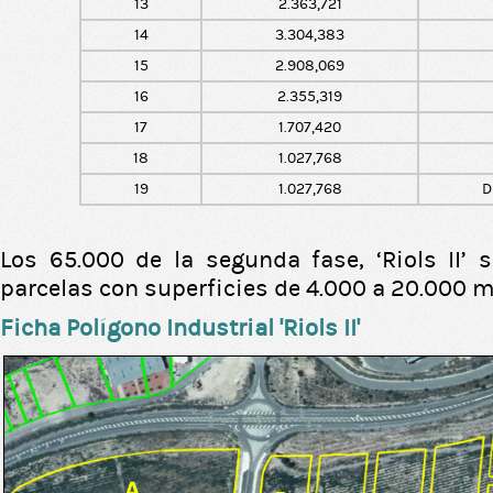
13
2.363,721
14
3.304,383
15
2.908,069
16
2.355,319
17
1.707,420
18
1.027,768
19
1.027,768
D
Los 65.000 de la segunda fase, ‘Riols II’ 
parcelas con superficies de 4.000 a 20.000 
Ficha Polígono Industrial 'Riols II'