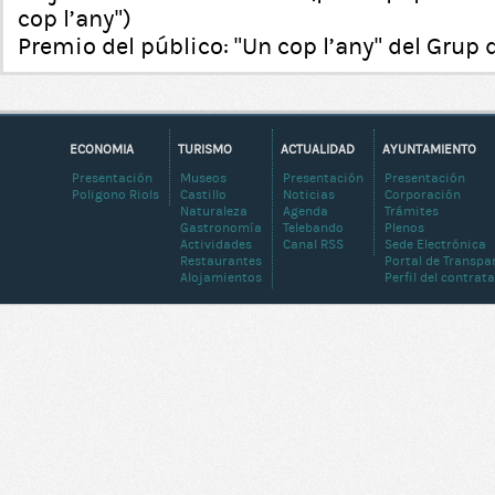
cop l’any”)
Premio del público: “Un cop l’any” del Grup
ECONOMIA
TURISMO
ACTUALIDAD
AYUNTAMIENTO
Presentación
Museos
Presentación
Presentación
Poligono Riols
Castillo
Noticias
Corporación
Naturaleza
Agenda
Trámites
Gastronomía
Telebando
Plenos
Actividades
Canal RSS
Sede Electrónica
Restaurantes
Portal de Transpa
Alojamientos
Perfil del contrat