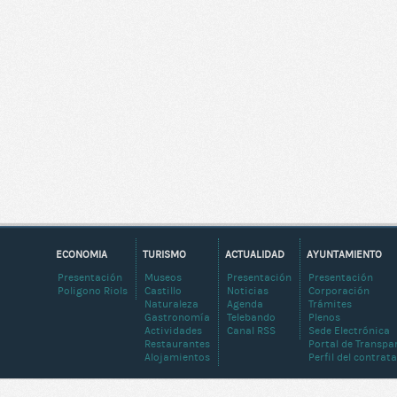
ECONOMIA
TURISMO
ACTUALIDAD
AYUNTAMIENTO
Presentación
Museos
Presentación
Presentación
Poligono Riols
Castillo
Noticias
Corporación
Naturaleza
Agenda
Trámites
Gastronomía
Telebando
Plenos
Actividades
Canal RSS
Sede Electrónica
Restaurantes
Portal de Transpa
Alojamientos
Perfil del contrat