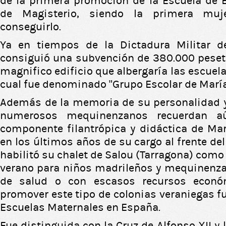
de la primera promoción de la Escuela de 
de Magisterio, siendo la primera mu
conseguirlo.
Ya en tiempos de la Dictadura Militar d
consiguió una subvención de 380.000 peseta
magnifico edificio que albergaría las escuel
cual fue denominado “Grupo Escolar de María
Además de la memoria de su personalidad 
numerosos mequinenzanos recuerdan aú
componente filantrópica y didáctica de Mar
en los últimos años de su cargo al frente de
habilitó su chalet de Salou (Tarragona) como
verano para niños madrileños y mequinenz
de salud o con escasos recursos econ
promover este tipo de colonias veraniegas fu
Escuelas Maternales en España.
Fue distinguida con la Cruz de Alfonso XII 