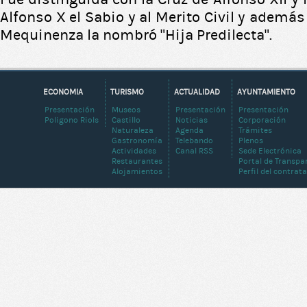
Alfonso X el Sabio y al Merito Civil y ademá
Mequinenza la nombró “Hija Predilecta”.
ECONOMIA
TURISMO
ACTUALIDAD
AYUNTAMIENTO
Presentación
Museos
Presentación
Presentación
Poligono Riols
Castillo
Noticias
Corporación
Naturaleza
Agenda
Trámites
Gastronomía
Telebando
Plenos
Actividades
Canal RSS
Sede Electrónica
Restaurantes
Portal de Transpa
Alojamientos
Perfil del contrat