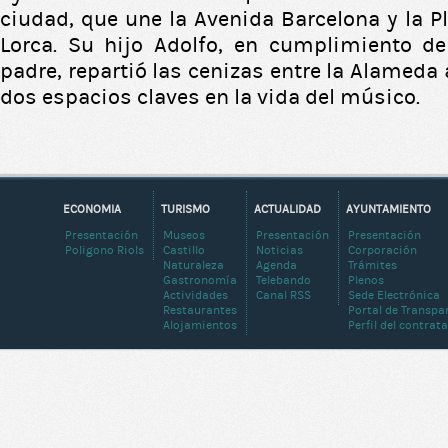
ciudad, que une la Avenida Barcelona y la P
Lorca. Su hijo Adolfo, en cumplimiento de
padre, repartió las cenizas entre la Alameda a
dos espacios claves en la vida del músico.
ECONOMIA
TURISMO
ACTUALIDAD
AYUNTAMIENTO
Presentación
Museos
Presentación
Presentación
Poligono Riols
Castillo
Noticias
Corporación
Naturaleza
Agenda
Trámites
Gastronomía
Telebando
Plenos
Actividades
Canal RSS
Sede Electrónica
Restaurantes
Portal de Transpa
Alojamientos
Perfil del contrat