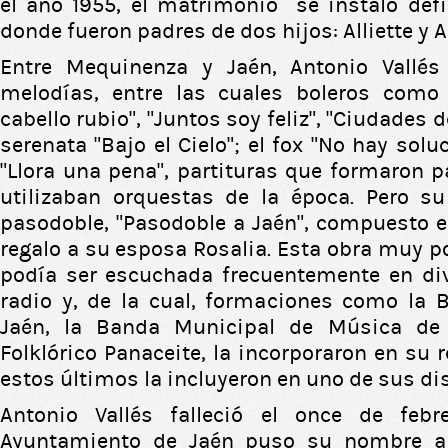
el año 1955, el matrimonio se instaló def
donde fueron padres de dos hijos: Alliette y A
Entre Mequinenza y Jaén, Antonio Vall
melodías, entre las cuales boleros como 
cabello rubio”, “Juntos soy feliz”, “Ciudades d
serenata “Bajo el Cielo”; el fox “No hay solu
“Llora una pena”, partituras que formaron p
utilizaban orquestas de la época. Pero su
pasodoble, “Pasodoble a Jaén”, compuesto 
regalo a su esposa Rosalia. Esta obra muy p
podía ser escuchada frecuentemente en di
radio y, de la cual, formaciones como la 
Jaén, la Banda Municipal de Música de
Folklórico Panaceite, la incorporaron en su r
estos últimos la incluyeron en uno de sus di
Antonio Vallés falleció el once de feb
Ayuntamiento de Jaén puso su nombre a 