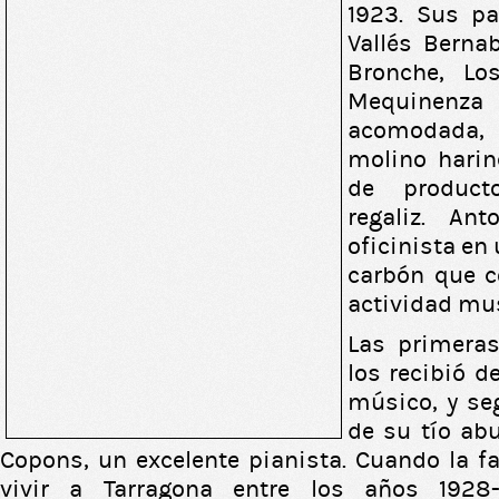
1923. Sus pa
Vallés Bernab
Bronche, Los
Mequinenza 
acomodada, 
molino harin
de product
regaliz. An
oficinista en
carbón que 
actividad mus
Las primera
los recibió d
músico, y s
de su tío abu
Copons, un excelente pianista. Cuando la fa
vivir a Tarragona entre los años 1928-