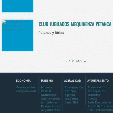
CLUB JUBILADOS MEQUINENZA PETANCA 
Petanca y Birlas
«
1
2
3
4
5
»
ECONOMIA
TURISMO
ACTUALIDAD
AYUNTAMIENTO
Presentación
Museos
Presentación
Presentación
Poligono Riols
Castillo
Noticias
Corporación
Naturaleza
Agenda
Trámites
Gastronomía
Telebando
Plenos
Actividades
Canal RSS
Sede Electrónica
Restaurantes
Portal de Transpa
Alojamientos
Perfil del contrat