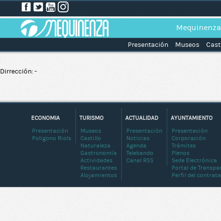
Mequinenza
Presentación
Museos
Cast
Dirrección: -
ECONOMIA
TURISMO
ACTUALIDAD
AYUNTAMIENTO
Presentación
Museos
Presentación
Presentación
Poligono Riols
Castillo
Noticias
Corporación
Naturaleza
Agenda
Trámites
Gastronomía
Telebando
Plenos
Actividades
Canal RSS
Sede Electrónica
Restaurantes
Portal de Transpa
Alojamientos
Perfil del contrat