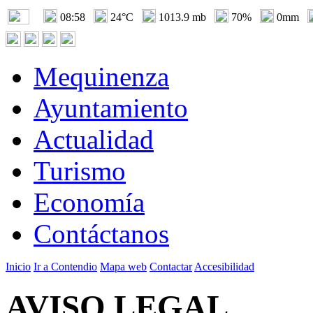
08:58
24°C
1013.9 mb
70%
0mm
Mequinenza
Ayuntamiento
Actualidad
Turismo
Economía
Contáctanos
Inicio
Ir a Contendio
Mapa web
Contactar
Accesibilidad
AVISO LEGAL