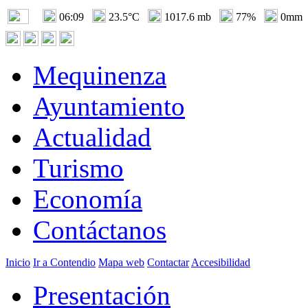
06:09
23.5°C
1017.6 mb
77%
0mm
Mequinenza
Ayuntamiento
Actualidad
Turismo
Economía
Contáctanos
Inicio
Ir a Contendio
Mapa web
Contactar
Accesibilidad
Presentación