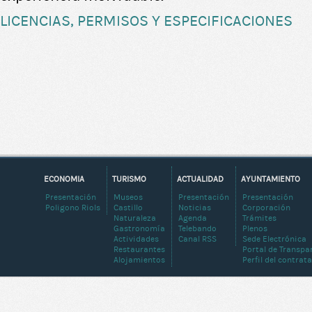
LICENCIAS, PERMISOS Y ESPECIFICACIONES
ECONOMIA
TURISMO
ACTUALIDAD
AYUNTAMIENTO
Presentación
Museos
Presentación
Presentación
Poligono Riols
Castillo
Noticias
Corporación
Naturaleza
Agenda
Trámites
Gastronomía
Telebando
Plenos
Actividades
Canal RSS
Sede Electrónica
Restaurantes
Portal de Transpa
Alojamientos
Perfil del contrat