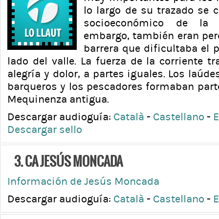
lo largo de su trazado se c
socioeconómico de la v
embargo, también eran pe
barrera que dificultaba el 
lado del valle. La fuerza de la corriente t
alegría y dolor, a partes iguales. Los laúde
barqueros y los pescadores formaban parte
Mequinenza antigua.
Descargar audioguía:
Català
-
Castellano
-
E
Descargar sello
3. CA JESÚS MONCADA
Información de Jesús Moncada
Descargar audioguía:
Català
-
Castellano
-
E