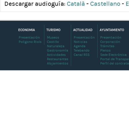
Descargar audioguía:
Català
-
Castellano
-
E
ECONOMIA
TURISMO
ACTUALIDAD
AYUNTAMIENTO
Presentación
Museos
Presentación
Presentación
Poligono Riols
Castillo
Noticias
Corporación
Naturaleza
Agenda
Trámites
Gastronomía
Telebando
Plenos
Actividades
Canal RSS
Sede Electrónica
Restaurantes
Portal de Transpa
Alojamientos
Perfil del contrat