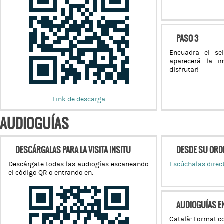
PASO 3
Encuadra el se
aparecerá la i
disfrutar!
Link de descarga
AUDIOGUÍAS
DESCÁRGALAS PARA LA VISITA INSITU
DESDE SU OR
Descárgate todas las audiogías escaneando
Escúchalas direc
el código QR o entrando en:
AUDIOGUÍAS E
Català: Format c