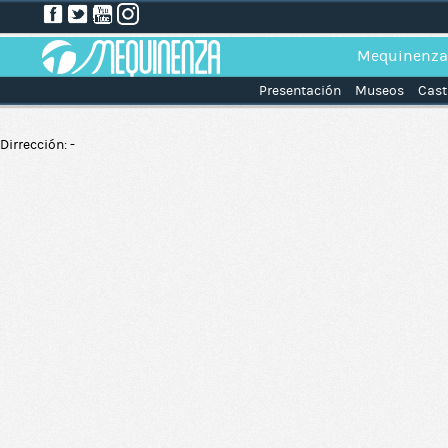
Mequinenza
Presentación
Museos
Cast
Dirrección: -