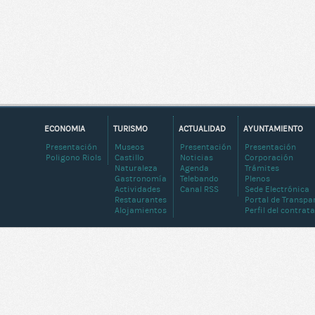
ECONOMIA
TURISMO
ACTUALIDAD
AYUNTAMIENTO
Presentación
Museos
Presentación
Presentación
Poligono Riols
Castillo
Noticias
Corporación
Naturaleza
Agenda
Trámites
Gastronomía
Telebando
Plenos
Actividades
Canal RSS
Sede Electrónica
Restaurantes
Portal de Transpa
Alojamientos
Perfil del contrat