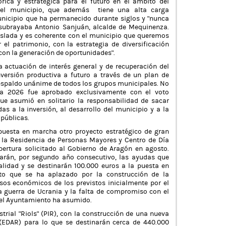
rica y estratégica para el futuro en el ámbito del
 del municipio, que además tiene una alta carga
unicipio que ha permanecido durante siglos y “nunca
subrayaba Antonio Sanjuán, alcalde de Mequinenza.
islada y es coherente con el municipio que queremos
 el patrimonio, con la estrategia de diversificación
 con la generación de oportunidades”.
 actuación de interés general y de recuperación del
versión productiva a futuro a través de un plan de
 respaldo unánime de todos los grupos municipales. No
ara 2026 fue aprobado exclusivamente con el voto
que asumió en solitario la responsabilidad de sacar
s a la inversión, al desarrollo del municipio y a la
 públicas.
 puesta en marcha otro proyecto estratégico de gran
 la Residencia de Personas Mayores y Centro de Día
ertura solicitado al Gobierno de Aragón en agosto.
arán, por segundo año consecutivo, las ayudas que
alidad y se destinarán 100.000 euros a la puesta en
to que se ha aplazado por la construcción de la
os económicos de los previstos inicialmente por el
a guerra de Ucrania y la falta de compromiso con el
 el Ayuntamiento ha asumido.
trial “Riols” (PIR), con la construcción de una nueva
(EDAR) para lo que se destinarán cerca de 440.000