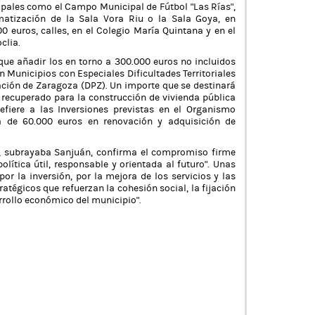
ipales como el Campo Municipal de Fútbol “Las Rías”,
imatización de la Sala Vora Riu o la Sala Goya, en
0 euros, calles, en el Colegio María Quintana y en el
clia.
que añadir los en torno a 300.000 euros no incluidos
n Municipios con Especiales Dificultades Territoriales
ación de Zaragoza (DPZ). Un importe que se destinará
 recuperado para la construcción de vivienda pública
refiere a las Inversiones previstas en el Organismo
a de 60.000 euros en renovación y adquisición de
, subrayaba Sanjuán, confirma el compromiso firme
ítica útil, responsable y orientada al futuro”. Unas
r la inversión, por la mejora de los servicios y las
ratégicos que refuerzan la cohesión social, la fijación
rrollo económico del municipio”.