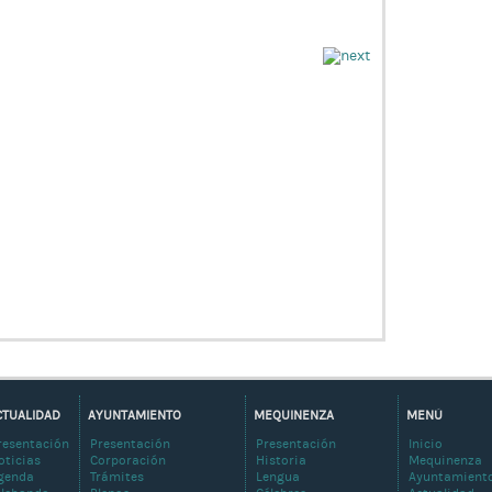
CTUALIDAD
AYUNTAMIENTO
MEQUINENZA
MENÚ
resentación
Presentación
Presentación
Inicio
oticias
Corporación
Historia
Mequinenza
genda
Trámites
Lengua
Ayuntamient