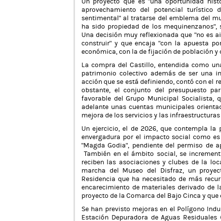
Un proyecto que es “una oportunidad histó
aprovechamiento del potencial turístico
sentimental” al tratarse del emblema del m
ha sido propiedad de los mequinenzanos”, 
Una decisión muy reflexionada que “no es a
construir” y que encaja “con la apuesta por
económica, con la de fijación de población y
La compra del Castillo, entendida como una
patrimonio colectivo además de ser una in
acción que se está definiendo, contó con el
obstante, el conjunto del presupuesto p
favorable del Grupo Municipal Socialista, 
adelante unas cuentas municipales orientada
mejora de los servicios y las infraestructuras
Un ejercicio, el de 2026, que contempla la
envergadura por el impacto social como es
“Magda Godia”, pendiente del permiso de ap
También en el ámbito social, se increment
reciben las asociaciones y clubes de la loc
marcha del Museo del Disfraz, un proyec
Residencia que ha necesitado de más recurs
encarecimiento de materiales derivado de l
proyecto de la Comarca del Bajo Cinca y que
Se han previsto mejoras en el Polígono Indus
Estación Depuradora de Aguas Residuales 