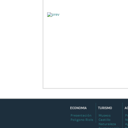
ECONOMIA
TURISMO
A
Presentación
Museos
P
Poligono Riols
Castillo
N
Naturaleza
A