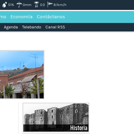
51%
0mm
0.0
8.1km/h
smo
Economía
Contáctanos
Agenda
Telebando
Canal RSS
Historia